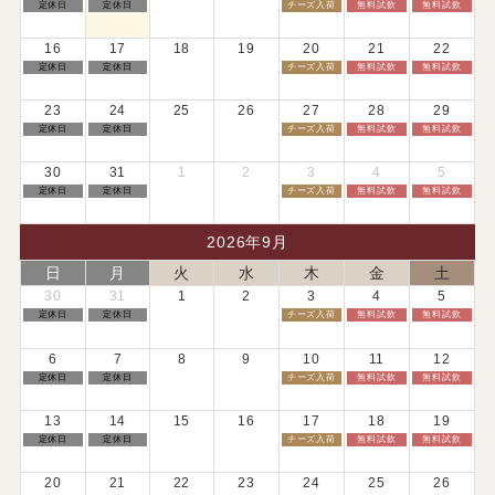
日
月
木
金
土
定休日
定休日
チーズ入荷
無料試飲
無料試飲
2026
2026
2026
2026
2026
曜
曜
曜
曜
曜
日,
日,
日,
日,
日,
8
8
8
8
8
16
17
18
19
20
21
22
月
月
月
月
月
9th
10th
13th
14th
15th
日
月
木
金
土
定休日
定休日
チーズ入荷
無料試飲
無料試飲
2026
2026
2026
2026
2026
曜
曜
曜
曜
曜
日,
日,
日,
日,
日,
8
8
8
8
8
23
24
25
26
27
28
29
月
月
月
月
月
16th
17th
20th
21st
22nd
日
月
木
金
土
定休日
定休日
チーズ入荷
無料試飲
無料試飲
2026
2026
2026
2026
2026
曜
曜
曜
曜
曜
日,
日,
日,
日,
日,
8
8
8
8
8
30
31
1
2
3
4
5
月
月
月
月
月
23rd
24th
27th
28th
29th
日
月
木
金
土
定休日
定休日
チーズ入荷
無料試飲
無料試飲
2026
2026
2026
2026
2026
曜
曜
曜
曜
曜
日,
日,
日,
日,
日,
8
8
9
9
9
月
月
月
月
月
2026年9月
30th
31st
3rd
4th
5th
2026
2026
2026
2026
2026
日
月
火
水
木
金
土
30
31
1
2
3
4
5
日
月
木
金
土
定休日
定休日
チーズ入荷
無料試飲
無料試飲
曜
曜
曜
曜
曜
日,
日,
日,
日,
日,
8
8
9
9
9
6
7
8
9
10
11
12
月
月
月
月
月
30th
31st
3rd
4th
5th
日
月
木
金
土
定休日
定休日
チーズ入荷
無料試飲
無料試飲
2026
2026
2026
2026
2026
曜
曜
曜
曜
曜
日,
日,
日,
日,
日,
9
9
9
9
9
13
14
15
16
17
18
19
月
月
月
月
月
6th
7th
10th
11th
12th
日
月
木
金
土
定休日
定休日
チーズ入荷
無料試飲
無料試飲
2026
2026
2026
2026
2026
曜
曜
曜
曜
曜
日,
日,
日,
日,
日,
9
9
9
9
9
20
21
22
23
24
25
26
月
月
月
月
月
13th
14th
17th
18th
19th