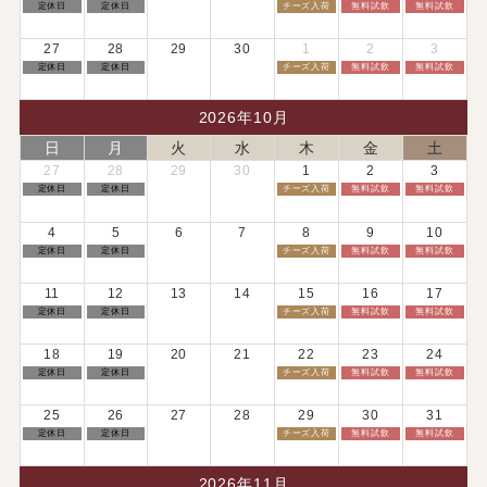
日
月
木
金
土
定休日
定休日
チーズ入荷
無料試飲
無料試飲
2026
2026
2026
2026
2026
曜
曜
曜
曜
曜
日,
日,
日,
日,
日,
9
9
9
9
9
27
28
29
30
1
2
3
月
月
月
月
月
20th
21st
24th
25th
26th
日
月
木
金
土
定休日
定休日
チーズ入荷
無料試飲
無料試飲
2026
2026
2026
2026
2026
曜
曜
曜
曜
曜
日,
日,
日,
日,
日,
9
9
10
10
10
月
月
月
月
月
2026年10月
27th
28th
1st
2nd
3rd
2026
2026
2026
2026
2026
日
月
火
水
木
金
土
27
28
29
30
1
2
3
日
月
木
金
土
定休日
定休日
チーズ入荷
無料試飲
無料試飲
曜
曜
曜
曜
曜
日,
日,
日,
日,
日,
9
9
10
10
10
4
5
6
7
8
9
10
月
月
月
月
月
27th
28th
1st
2nd
3rd
日
月
木
金
土
定休日
定休日
チーズ入荷
無料試飲
無料試飲
2026
2026
2026
2026
2026
曜
曜
曜
曜
曜
日,
日,
日,
日,
日,
10
10
10
10
10
11
12
13
14
15
16
17
月
月
月
月
月
4th
5th
8th
9th
10th
日
月
木
金
土
定休日
定休日
チーズ入荷
無料試飲
無料試飲
2026
2026
2026
2026
2026
曜
曜
曜
曜
曜
日,
日,
日,
日,
日,
10
10
10
10
10
18
19
20
21
22
23
24
月
月
月
月
月
11th
12th
15th
16th
17th
日
月
木
金
土
定休日
定休日
チーズ入荷
無料試飲
無料試飲
2026
2026
2026
2026
2026
曜
曜
曜
曜
曜
日,
日,
日,
日,
日,
10
10
10
10
10
25
26
27
28
29
30
31
月
月
月
月
月
18th
19th
22nd
23rd
24th
日
月
木
金
土
定休日
定休日
チーズ入荷
無料試飲
無料試飲
2026
2026
2026
2026
2026
曜
曜
曜
曜
曜
日,
日,
日,
日,
日,
10
10
10
10
10
月
月
月
月
月
2026年11月
25th
26th
29th
30th
31st