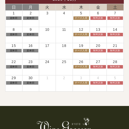
2026
2026
2026
2026
2026
日
月
火
水
木
金
土
1
2
3
4
5
6
7
日
月
木
金
土
定休日
定休日
チーズ入荷
無料試飲
無料試飲
曜
曜
曜
曜
曜
日,
日,
日,
日,
日,
11
11
11
11
11
8
9
10
11
12
13
14
月
月
月
月
月
1st
2nd
5th
6th
7th
日
月
木
金
土
定休日
定休日
チーズ入荷
無料試飲
無料試飲
2026
2026
2026
2026
2026
曜
曜
曜
曜
曜
日,
日,
日,
日,
日,
11
11
11
11
11
15
16
17
18
19
20
21
月
月
月
月
月
8th
9th
12th
13th
14th
日
月
木
金
土
定休日
定休日
チーズ入荷
無料試飲
無料試飲
2026
2026
2026
2026
2026
曜
曜
曜
曜
曜
日,
日,
日,
日,
日,
11
11
11
11
11
22
23
24
25
26
27
28
月
月
月
月
月
15th
16th
19th
20th
21st
日
月
木
金
土
定休日
定休日
チーズ入荷
無料試飲
無料試飲
2026
2026
2026
2026
2026
曜
曜
曜
曜
曜
日,
日,
日,
日,
日,
11
11
11
11
11
29
30
1
2
3
4
5
月
月
月
月
月
22nd
23rd
26th
27th
28th
日
月
木
金
土
定休日
定休日
チーズ入荷
無料試飲
無料試飲
2026
2026
2026
2026
2026
曜
曜
曜
曜
曜
日,
日,
日,
日,
日,
11
11
12
12
12
月
月
月
月
月
29th
30th
3rd
4th
5th
2026
2026
2026
2026
2026