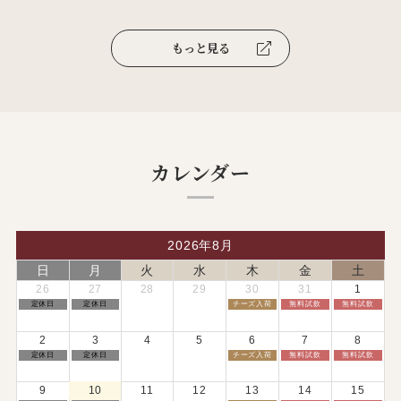
もっと見る
カレンダー
2026年8月
日
月
火
水
木
金
土
26
27
28
29
30
31
1
日
月
木
金
土
定休日
定休日
チーズ入荷
無料試飲
無料試飲
曜
曜
曜
曜
曜
日,
日,
日,
日,
日,
7
7
7
7
8
2
3
4
5
6
7
8
月
月
月
月
月
26th
27th
30th
31st
1st
日
月
木
金
土
定休日
定休日
チーズ入荷
無料試飲
無料試飲
2026
2026
2026
2026
2026
曜
曜
曜
曜
曜
日,
日,
日,
日,
日,
8
8
8
8
8
9
10
11
12
13
14
15
月
月
月
月
月
2nd
3rd
6th
7th
8th