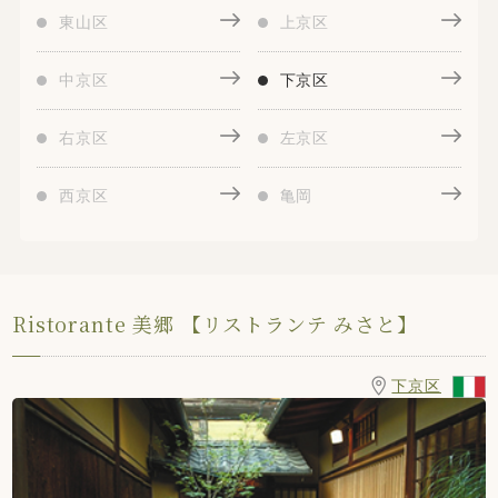
東山区
上京区
中京区
下京区
右京区
左京区
西京区
亀岡
Ristorante 美郷 【リストランテ みさと】
下京区