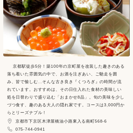
京都駅徒歩5分！築100年の京町屋を改装した趣きのある
落ち着いた雰囲気の中で、お酒を注ぎあい、ご馳走を囲
み、皆で愉しむ…そんな古き良き『くつろぎ』の時間が流
れています。おすすめは、その日仕入れた食材の美味しい
処を日替わりで盛り込む「おまかせ8品」。旬の美味を少し
づつ食す、趣のある大人の隠れ家です。コースは3,000円か
らとリーズナブル！
京都市下京区木津屋橋油小路東入る南町568-6
075-744-0941