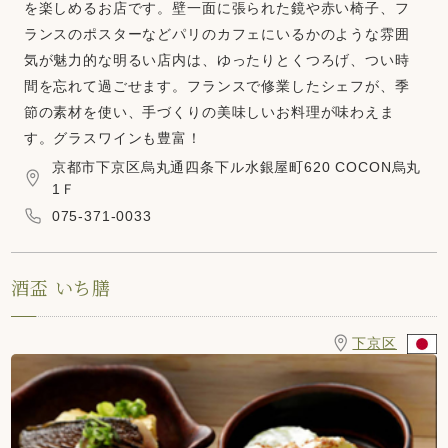
を楽しめるお店です。壁一面に張られた鏡や赤い椅子、フ
ランスのポスターなどパリのカフェにいるかのような雰囲
気が魅力的な明るい店内は、ゆったりとくつろげ、つい時
間を忘れて過ごせます。フランスで修業したシェフが、季
節の素材を使い、手づくりの美味しいお料理が味わえま
す。グラスワインも豊富！
京都市下京区烏丸通四条下ル水銀屋町620 COCON烏丸
1Ｆ
075-371-0033
酒盃 いち膳
下京区