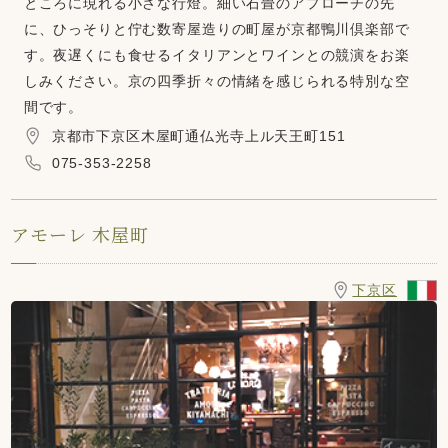
ところに現れる小さな行燈。細い石畳のアプローチの先
に、ひっそりと佇む数寄屋造りの町屋が京都鴨川倶楽部で
す。夜遅くにも食せるイタリアンとワインとの競演をお楽
しみください。京の四季折々の情緒を感じられる特別な空
間です。
京都市下京区木屋町通仏光寺上ル天王町151
075-353-2258
アモーレ 木屋町
下京区