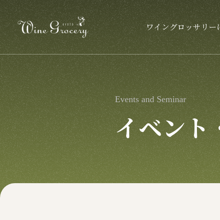
ワイングロッサリー
ワイングロッサリーについて
ス
Events and Seminar
アクセス
生
イベント
会社概要
レ
SDGsへの取り組み
ワ
る
社会貢献
ワ