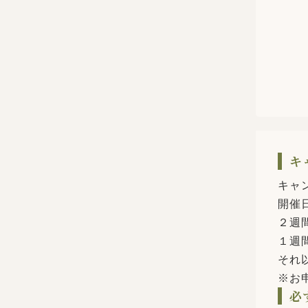
キ
キャ
開催
２週
１週
それ
※お
必