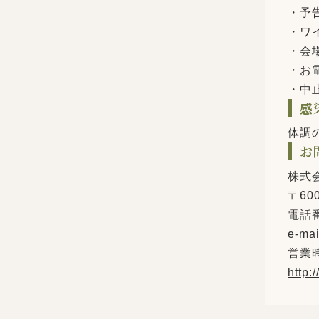
・予
・ワ
・会
・お
・中
感
体調
お
株式
〒60
電話
e-ma
営業時
http: