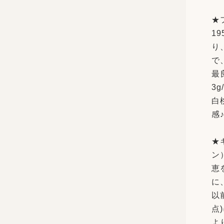
★
1
り
で
最
3g
白
感
★
ン
恵
に
以
点
よ