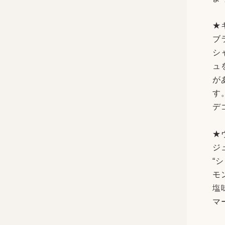
★
ブ
シ
ュ
が
す
デ
★
ジ
“
モ
塩
マ