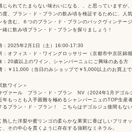
感じられてたまらない味わいになる、、と思っていますが
の度、ブラン・ド・ブランの飲み頃を検証するために、人気
ンを含む、６つのブラン・ド・ブランのバックヴィンテー
一緒に飲み頃ブラン・ド・ブランを探りましょう！
：2025年2月1日（土）16:00-17:30
所：オフィス・ド・ワイングロッサリー（
京都市中京区錦堀
象：20歳以上のワイン、シャンパーニュにご興味のある方
費：￥11,000（当日のみショップで￥5,000以上のお買上
試飲ワイン＞
サヴァール ブラン・ド・ブラン NV（2024年1月デゴル
近年もっとも入手困難を極めるシャンパーニュのTOP生産
するブラン・ド・ブラン！ こちらはデゴルジュ後間もな
。
く熟した洋梨や蜜リンゴの柔らかな果実に香ばしいブリオ
と、その中心を貫くように存在する強靭なミネラル。