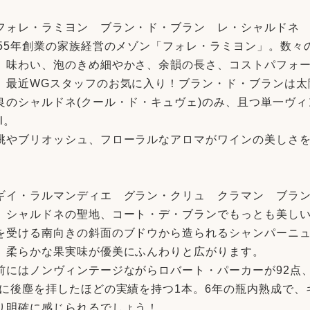
フォレ・ラミヨン ブラン・ド・ブラン レ・シャルドネ 2
955年創業の家族経営のメゾン「フォレ・ラミヨン」。数
、味わい、泡のきめ細やかさ、余韻の長さ、コストパフォ
、最近WGスタッフのお気に入り！ブラン・ド・ブランは太
良のシャルドネ(クール・ド・キュヴェ)のみ、且つ単一ヴ
/l。
桃やブリオッシュ、フローラルなアロマがワインの美しさ
♪
ギイ・ラルマンディエ グラン・クリュ クラマン ブラン・
）シャルドネの聖地、コート・デ・ブランでもっとも美し
を受ける南向きの斜面のブドウから造られるシャンパーニ
、柔らかな果実味が優美にふんわりと広がります。
前にはノンヴィンテージながらロバート・パーカーが92点、
)に
後塵を拝した
ほどの実績を持つ1本
。6年の瓶内熟成で、
り明確に感じられるでしょう！