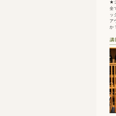
★
全
ッ
ア
か
講