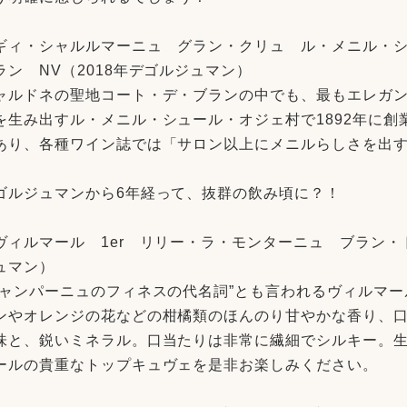
ギィ・シャルルマーニュ グラン・クリュ ル・メニル・
ラン NV（2018年デゴルジュマン）
ャルドネの聖地コート・デ・ブランの中でも、最もエレガ
を生み出すル・メニル・シュール・オジェ村で1892年に
あり、各種ワイン誌では「サロン以上にメニルらしさを出
。
ゴルジュマンから6年経って、抜群の飲み頃に？！
ヴィルマール 1er リリー・ラ・モンターニュ ブラン・ド・
ュマン）
シャンパーニュのフィネスの代名詞”とも言われるヴィルマー
ンやオレンジの花などの柑橘類のほんのり甘やかな香り、
味と、鋭いミネラル。口当たりは非常に繊細でシルキー。生産本
ールの貴重なトップキュヴェを是非お楽しみください。