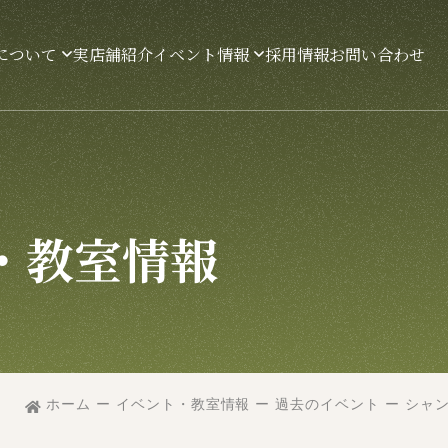
について
実店舗紹介
イベント情報
採用情報
お問い合わせ
タッフ紹介
イベント・教室情報一覧
産者情報一覧
ワインセミナー
・教室情報
ストラン等業務店のお客様へ
ワインディナー
その他教室
イングロッサリーのワインが飲め
お店
イングロッサリー会員特典
ホーム
ー
イベント・教室情報
ー
過去のイベント
ー
シャ