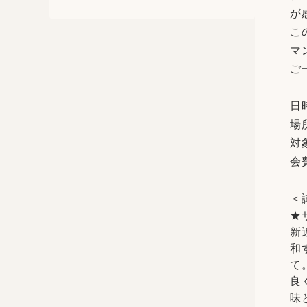
が
こ
マ
ご
日時
場
対
会
＜
★
新
和
て
良
味